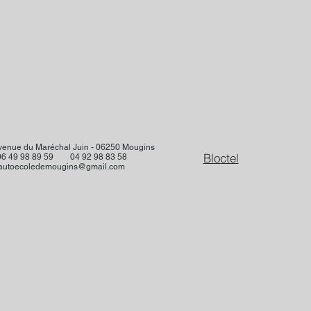
venue du Maréchal Juin - 06250 Mougins
Bloctel
06 49 98 89 59 04 92 98 83 58
autoecoledemougins@gmail.com