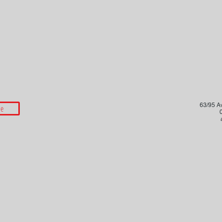
63/95 A
le