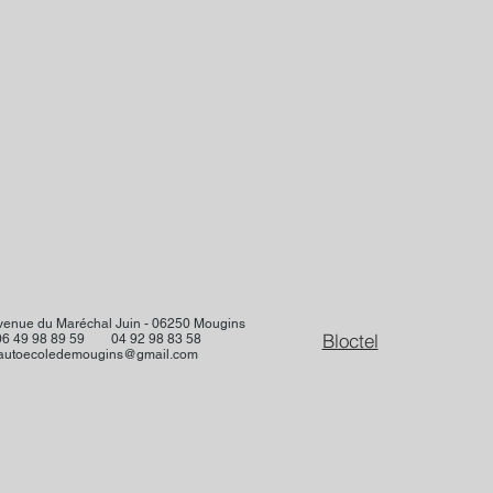
venue du Maréchal Juin - 06250 Mougins
Bloctel
06 49 98 89 59 04 92 98 83 58
autoecoledemougins@gmail.com